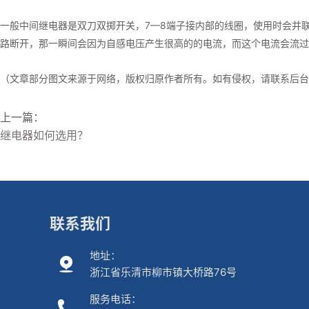
一般中间继电器是双刀双掷开关，7—8端子接内部的线圈，使用时会并
路断开，那一瞬间会因为自感电压产生很高的的电流，而这个电流会流过
（文章部分图文来源于网络，版权归原作者所有。如有侵权，请联系后台
上一篇：
继电器如何选用？
联系我们
地址：
浙江省乐清市柳市镇大桥路76号
服务电话：