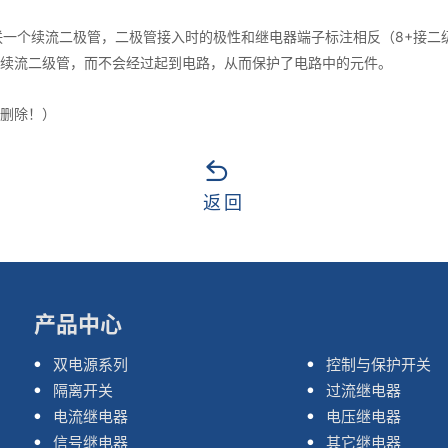
联一个续流二极管，二极管接入时的极性和继电器端子标注相反（8+接二
续流二级管，而不会经过起到电路，从而保护了电路中的元件。
删除！）
返回
产品中心
双电源系列
控制与保护开关
隔离开关
过流继电器
电流继电器
电压继电器
信号继电器
其它继电器