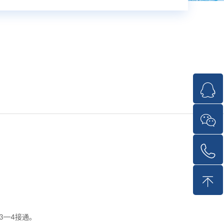
？
3—4接通。